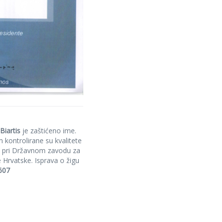
Biartis
je zaštićeno ime.
 kontrolirane su kvalitete
ćen pri Državnom zavodu za
e Hrvatske. Isprava o žigu
607