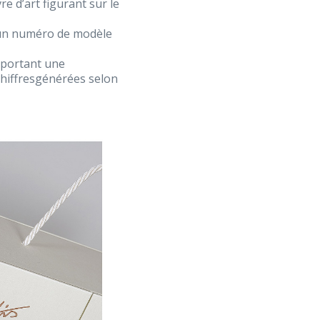
e d’art figurant sur le
un numéro de modèle
portant une
chiffresgénérées selon