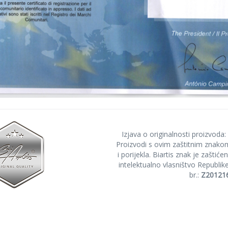
Izjava o originalnosti proizvoda:
Proizvodi s ovim zaštitnim znakom
i porijekla. Biartis znak je zašti
intelektualno vlasništvo Republik
br.:
Z20121